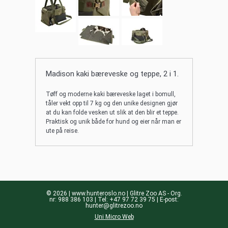
Madison kaki bæreveske og teppe, 2 i 1.
Tøff og moderne kaki bæreveske laget i bomull,
tåler vekt opp til 7 kg og den unike designen gjør
at du kan folde vesken ut slik at den blir et teppe.
Praktisk og unik både for hund og eier når man er
ute på reise.
© 2026 | www.hunteroslo.no | Glitre Zoo AS - Org.
nr: 988 386 103 | Tel: +47 97 72 39 75 | E-post:
hunter@glitrezoo.no
Uni Micro Web