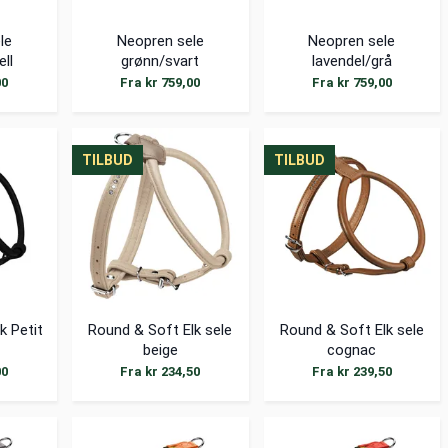
le
Neopren sele
Neopren sele
ll
grønn/svart
lavendel/grå
00
Fra kr 759,00
Fra kr 759,00
TILBUD
TILBUD
TILBUD
TILBUD
TILBUD
TILBUD
k Petit
Round & Soft Elk sele
Round & Soft Elk sele
beige
cognac
00
Fra kr 234,50
Fra kr 239,50