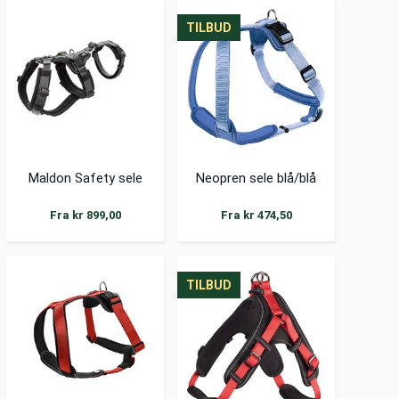
TILBUD
TILBUD
TILBUD
TILBUD
Maldon Safety sele
Neopren sele blå/blå
Fra kr 899,00
Fra kr 474,50
TILBUD
TILBUD
TILBUD