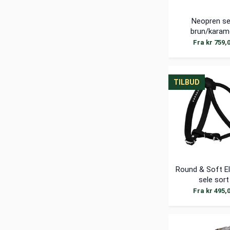
Neopren se
brun/karame
Fra kr 759,
TILBUD
TILBUD
TILBUD
Round & Soft El
sele sort
Fra kr 495,