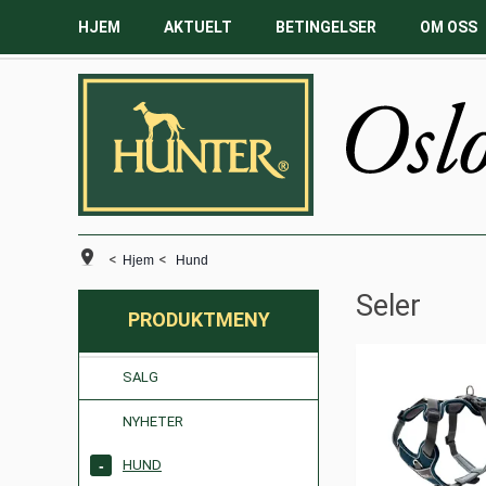
HJEM
AKTUELT
BETINGELSER
OM OSS
<
<
Hjem
Hund
Seler
PRODUKTMENY
SALG
NYHETER
HUND