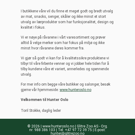
I butikkene våre vil du finne et meget godt og bredt utvalg
av mat, snacks, senger, skåler og ikke minst et stort
utvalg av lærprodukter som har funksjonalitet, design og
kvalitet i fokus.
Vi er nøye på råvarene i vårt varesortiment og prøver
alltid å velge merker som har fokus på miljø og ikke
minst hvor råvarene deres kommer fra.
Vi gjør så godt vi kan for å kvalitetssikre produktene vi
tilbyr til våre firbente venner og vi
jobber hele tiden for å
tilby kundene våre et variert, annerledes og spennende
utvalg.
For mer info om begge våre butikker og salonger, besøk
gjerne vår hjemmeside:
www.hunteroslo.no
Velkommen til Hunter Oslo
Toril Stokke, daglig leder
© 2026 | www.hunteroslo.no | Glitre Zoo AS - Org.
nr: 988 386 103 | Tel: +47 97 72 39 75 | E-post:
hunter@glitrezoo.no