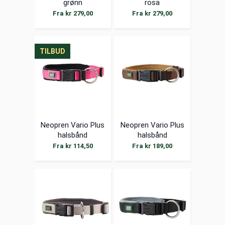
grønn
rosa
Fra kr 279,00
Fra kr 279,00
TILBUD
TILBUD
TILBUD
Neopren Vario Plus
Neopren Vario Plus
halsbånd
halsbånd
bringebær...
brun/kara...
Fra kr 114,50
Fra kr 189,00