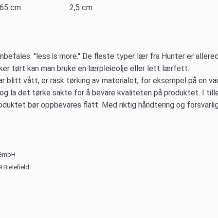
 65 cm 2,5 cm
anbefales: "less is more." De fleste typer lær fra Hunter er aller
er tørt kan man bruke en lærpleieolje eller lett lærfett.
r blitt vått, er rask tørking av materialet, for eksempel på en v
 og la det tørke sakte for å bevare kvaliteten på produktet. I tille
oduktet bør oppbevares flatt. Med riktig håndtering og forsvarl
l GmbH
 Bielefield