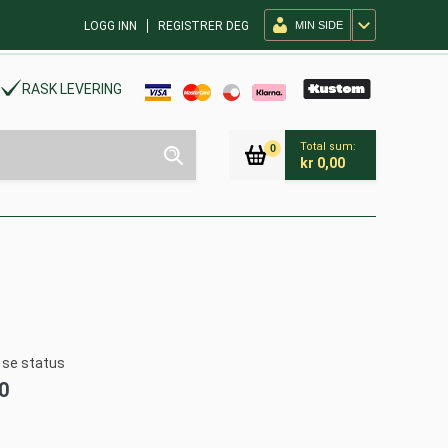
LOGG INN
REGISTRER DEG
MIN SIDE
RASK LEVERING
Total sum:
0
kr 0,00
å se status
0