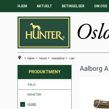
HJEM
AKTUELT
BETINGELSER
OM OSS
<
<
<
<
Hjem
Hund
Halsbånd
Lær
Aalborg A
PRODUKTMENY
SALG
NYHETER
HUND