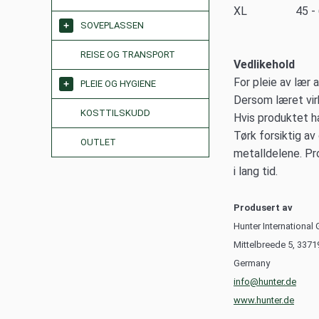
XL 45 -
SOVEPLASSEN
REISE OG TRANSPORT
Vedlikehold
For pleie av lær 
PLEIE OG HYGIENE
Dersom læret virk
KOSTTILSKUDD
Hvis produktet ha
Tørk forsiktig av
OUTLET
metalldelene. Pr
i lang tid.
Produsert av
Hunter Internationa
Mittelbreede 5, 33719
Germany
info@hunter.de
www.hunter.de