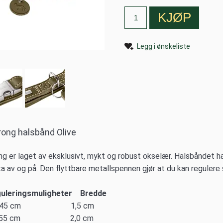
Legg i ønskeliste
rong halsbånd Olive
ng er laget av eksklusivt, mykt og robust okselær. Halsbåndet h
a av og på. Den flyttbare metallspennen gjør at du kan regulere s
uleringsmuligheter Bredde
45 cm 1,5 cm
55 cm 2,0 cm